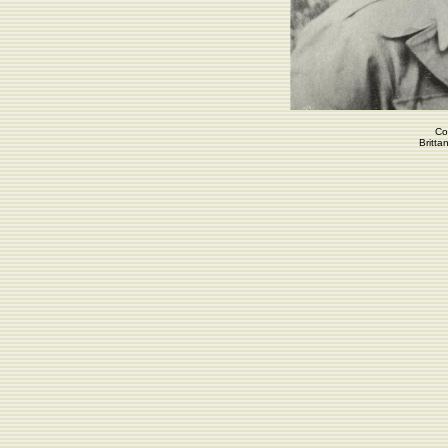
Co
Britta